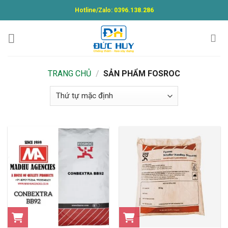
Skip
Hotline/Zalo:
0396.138.286
to
content
TRANG CHỦ
/
SẢN PHẨM FOSROC