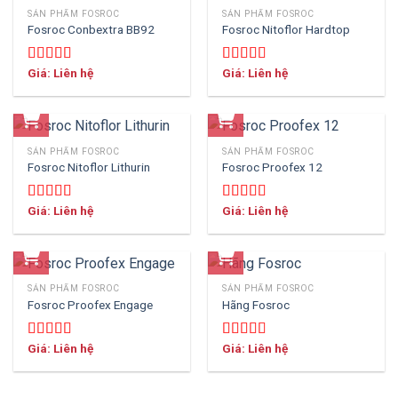
SẢN PHẨM FOSROC
SẢN PHẨM FOSROC
Fosroc Conbextra BB92
Fosroc Nitoflor Hardtop
Giá: Liên hệ
Giá: Liên hệ
Được xếp
Được xếp
hạng
5.00
5
hạng
5.00
5
sao
sao
SẢN PHẨM FOSROC
SẢN PHẨM FOSROC
Fosroc Nitoflor Lithurin
Fosroc Proofex 12
Giá: Liên hệ
Giá: Liên hệ
Được xếp
Được xếp
hạng
5.00
5
hạng
5.00
5
sao
sao
SẢN PHẨM FOSROC
SẢN PHẨM FOSROC
Fosroc Proofex Engage
Hãng Fosroc
Giá: Liên hệ
Giá: Liên hệ
Được xếp
Được xếp
hạng
5.00
5
hạng
5.00
5
sao
sao