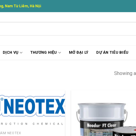
g, Nam Từ Liêm, Hà Nội
DỊCH VỤ
THƯƠNG HIỆU
MỞ ĐẠI LÝ
DỰ ÁN TIÊU BIỂU
Showing al
HẨM NEOTEX
THÊM VÀO GIỎ HÀNG