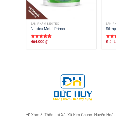
SẢN PHẨM NEOTEX
SẢN P
THÊM VÀO GIỎ HÀNG
Neotex Metal Primer
Silim
464.000
₫
Giá: 
Được xếp
Được
hạng
5.00
hạn
5 sao
5 sao
Xóm 3, Thôn Lai Xá, Xã Kim Chung, Huyện Hoài