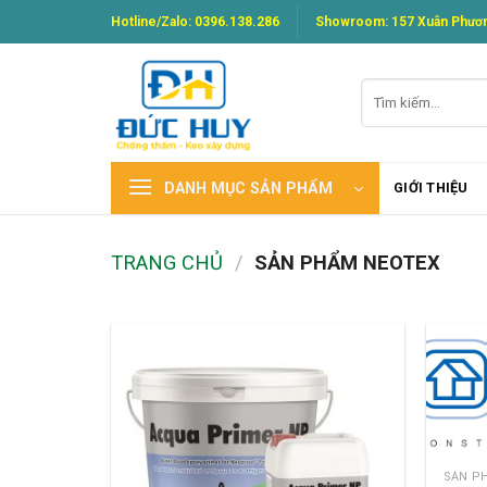
Skip
Hotline/Zalo:
0396.138.286
Showroom: 157 Xuân Phươn
to
content
Tìm
kiếm:
DANH MỤC SẢN PHẨM
GIỚI THIỆU
TRANG CHỦ
/
SẢN PHẨM NEOTEX
SẢN P