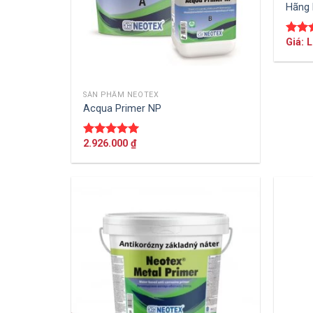
Hãng 
Giá: 
Được
hạn
5 sao
SẢN PHẨM NEOTEX
THÊM VÀO GIỎ HÀNG
Acqua Primer NP
2.926.000
₫
Được xếp
hạng
5.00
5 sao