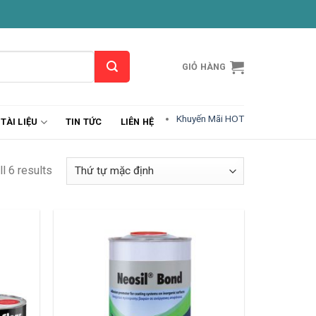
GIỎ HÀNG
Khuyến Mãi HOT
TÀI LIỆU
TIN TỨC
LIÊN HỆ
l 6 results