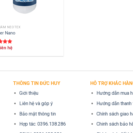
HẨM NEOTEX
THÊM VÀO GIỎ HÀNG
per Nano
Liên hệ
 xếp
g
5.00
THÔNG TIN ĐỨC HUY
HỖ TRỢ KHÁC HÀN
Giới thiệu
Hướng dẫn mua h
Liên hệ và góp ý
Hướng dẫn thanh 
Bảo mật thông tin
Chính sách giao 
Hợp tác: 0396.138.286
Chinh sách bảo h