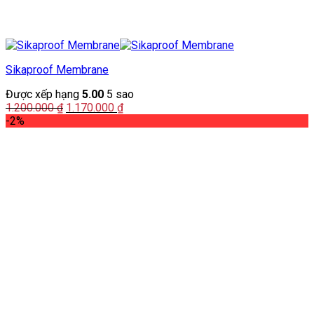
Sikaproof Membrane
Được xếp hạng
5.00
5 sao
Giá
Giá
1.200.000
₫
1.170.000
₫
gốc
hiện
-2%
là:
tại
1.200.000 ₫.
là:
1.170.000 ₫.