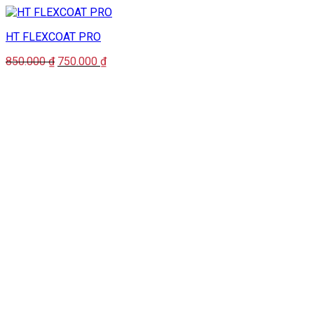
HT FLEXCOAT PRO
Giá
Giá
850.000
₫
750.000
₫
gốc
hiện
là:
tại
850.000 ₫.
là:
750.000 ₫.