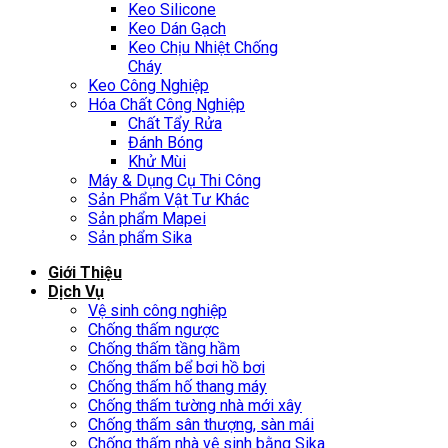
Keo Silicone
Keo Dán Gạch
Keo Chịu Nhiệt Chống
Cháy
Keo Công Nghiệp
Hóa Chất Công Nghiệp
Chất Tẩy Rửa
Đánh Bóng
Khử Mùi
Máy & Dụng Cụ Thi Công
Sản Phẩm Vật Tư Khác
Sản phẩm Mapei
Sản phẩm Sika
Giới Thiệu
Dịch Vụ
Vệ sinh công nghiệp
Chống thấm ngược
Chống thấm tầng hầm
Chống thấm bể bơi hồ bơi
Chống thấm hố thang máy
Chống thấm tường nhà mới xây
Chống thấm sân thượng, sàn mái
Chống thấm nhà vệ sinh bằng Sika