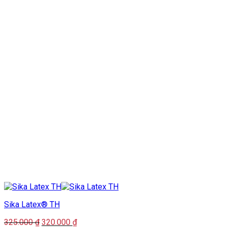
Sika Latex® TH
Giá
Giá
325.000
₫
320.000
₫