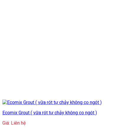
Ecomix Grout ( vữa rót tự chảy không co ngót )
Giá: Liên hệ