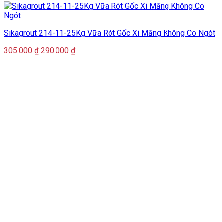
Sikagrout 214-11-25Kg Vữa Rót Gốc Xi Măng Không Co Ngót
Giá
Giá
305.000
₫
290.000
₫
gốc
hiện
là:
tại
305.000 ₫.
là:
290.000 ₫.