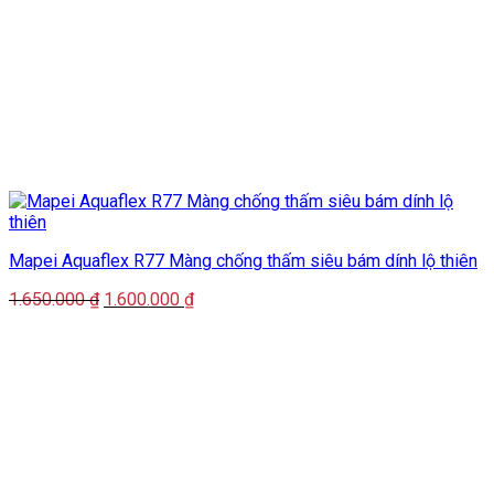
Mapei Aquaflex R77 Màng chống thấm siêu bám dính lộ thiên
Giá
Giá
1.650.000
₫
1.600.000
₫
gốc
hiện
là:
tại
1.650.000 ₫.
là:
1.600.000 ₫.