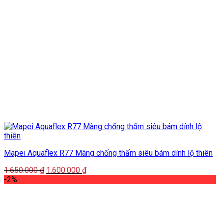
Mapei Aquaflex R77 Màng chống thấm siêu bám dính lộ thiên
Giá
Giá
1.650.000
₫
1.600.000
₫
gốc
hiện
-2%
là:
tại
1.650.000 ₫.
là:
1.600.000 ₫.