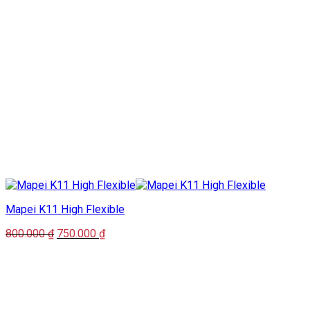
Mapei K11 High Flexible
Giá
Giá
800.000
₫
750.000
₫
gốc
hiện
là:
tại
800.000 ₫.
là:
750.000 ₫.