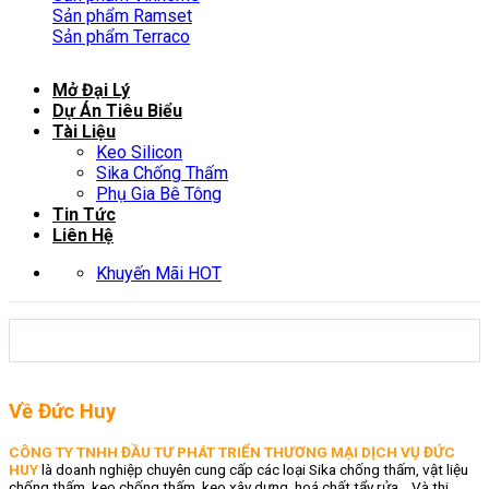
Sản phẩm Ramset
Sản phẩm Terraco
Mở Đại Lý
Dự Án Tiêu Biểu
Tài Liệu
Keo Silicon
Sika Chống Thấm
Phụ Gia Bê Tông
Tin Tức
Liên Hệ
Khuyến Mãi HOT
Về Đức Huy
CÔNG TY TNHH ĐẦU TƯ PHÁT TRIỂN THƯƠNG MẠI DỊCH VỤ ĐỨC
HUY
là doanh nghiệp chuyên cung cấp các loại Sika chống thấm, vật liệu
chống thấm, keo chống thấm, keo xây dựng, hoá chất tẩy rửa… Và thi