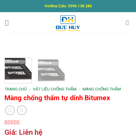
Skip
Hotline/Zalo:
0396.138.286
to
content
TRANG CHỦ
/
VẬT LIỆU CHỐNG THẤM
/
MÀNG CHỐNG THẤM
Màng chống thấm tự dính Bitumex
5.00
1
trên 5
Giá: Liên hệ
dựa trên