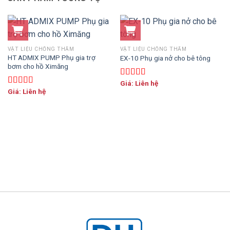
VẬT LIỆU CHỐNG THẤM
VẬT LIỆU CHỐNG THẤM
HT ADMIX PUMP Phụ gia trợ
EX-10 Phụ gia nở cho bê tông
bơm cho hồ Ximăng
Giá: Liên hệ
Được xếp
Giá: Liên hệ
hạng
5.00
5
Được xếp
sao
hạng
5.00
5
sao