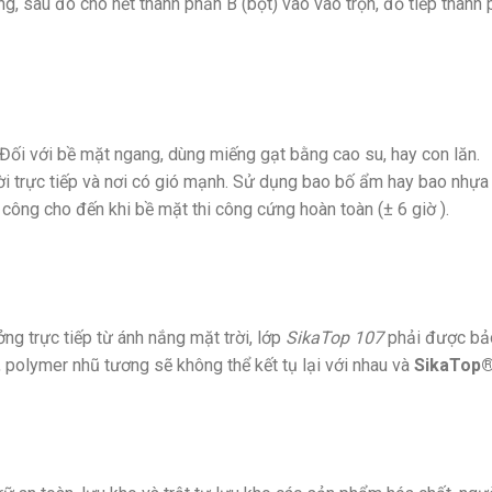
g, sau đó cho hết thành phần B (bột) vào vào trộn, đổ tiếp thành
Đối với bề mặt ngang, dùng miếng gạt bằng cao su, hay con lăn.
rời trực tiếp và nơi có gió mạnh. Sử dụng bao bố ẩm hay bao nhựa
ông cho đến khi bề mặt thi công cứng hoàn toàn (± 6 giờ ).
ởng trực tiếp từ ánh nắng mặt trời, lớp
SikaTop 107
phải được bảo
 polymer nhũ tương sẽ không thể kết tụ lại với nhau và
SikaTop