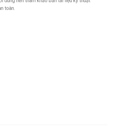
ời dùng nên tham khảo bản tài liệu kỹ thuật
an toàn.