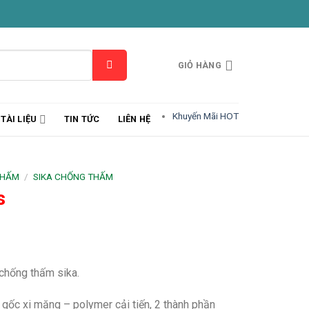
GIỎ HÀNG
Khuyến Mãi HOT
TÀI LIỆU
TIN TỨC
LIÊN HỆ
THẤM
/
SIKA CHỐNG THẤM
s
chống thấm sika.
gốc xi măng – polymer cải tiến, 2 thành phần