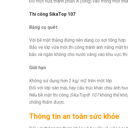
Đổ một nửa thành phần A (lỏng) vào trong một thùn
Thi công SikaTop 107
Bằng cọ quét:
Với bề mặt thẳng đứng nên dùng cọ sợi tổng hợp. 
Bảo vệ lớp vữa mới thi công tránh ánh nắng mặt t
bão và ngăn không cho nước văng vào khu vực thi c
Giới hạn
Không sử dụng hơn 2 kg/ m2 trên một lớp
Đối với lớp sàn mái, hay cấu trúc khác chịu ảnh hư
Nếu bề mặt thi công
SikaTop® 107
không thể khô,
chống thấm được.
Thông tin an toàn sức khỏe