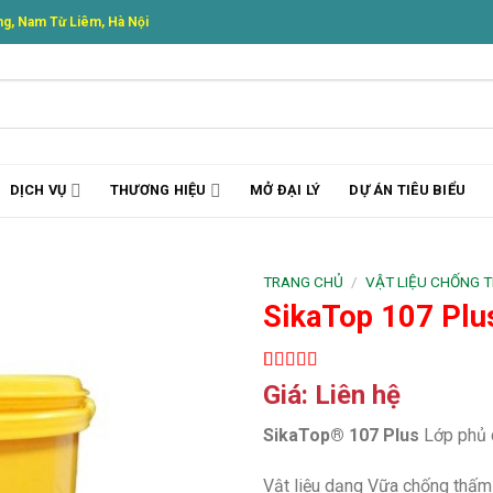
g, Nam Từ Liêm, Hà Nội
DỊCH VỤ
THƯƠNG HIỆU
MỞ ĐẠI LÝ
DỰ ÁN TIÊU BIỂU
TRANG CHỦ
/
VẬT LIỆU CHỐNG 
SikaTop 107 Plu
5.00
1
trên 5
Giá: Liên hệ
dựa trên
đánh giá
SikaTop® 107 Plus
Lớp phủ 
Vật liệu dạng Vữa chống thấm 