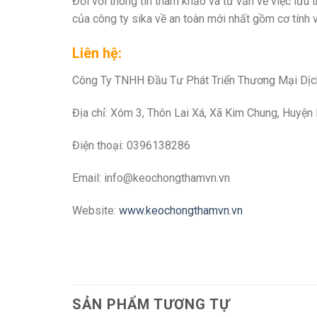
Đối với thông tin tham khảo và tư vấn về việc lưu 
của công ty sika về an toàn mới nhất gồm cơ tính vật
Liên hệ:
Công Ty TNHH Đầu Tư Phát Triển Thương Mại Dị
Địa chỉ: Xóm 3, Thôn Lai Xá, Xã Kim Chung, Huyện
Điện thoại: 0396138286
Email:
info@keochongthamvn.vn
Website:
www.keochongthamvn.vn
SẢN PHẨM TƯƠNG TỰ