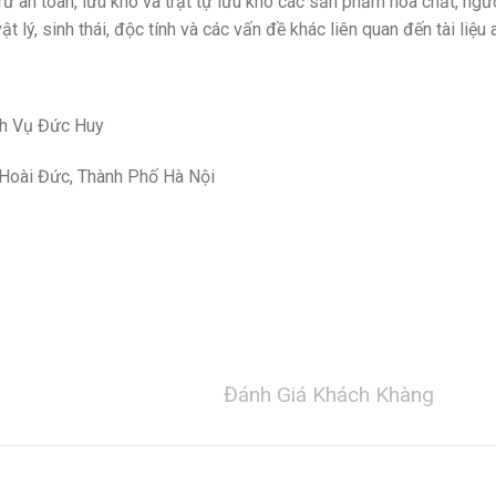
trữ an toàn, lưu kho và trật tự lưu kho các sản phẩm hóa chất, ngư
 lý, sinh thái, độc tính và các vấn đề khác liên quan đến tài liệu 
ch Vụ Đức Huy
 Hoài Đức, Thành Phố Hà Nội
Đánh Giá Khách Khàng