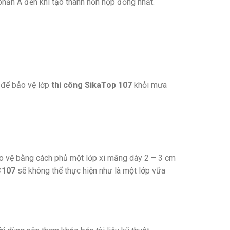
 phần A đến khi tạo thành hỗn hợp đồng nhất.
 để bảo vệ lớp
thi công SikaTop 107
khỏi mưa
 vệ bằng cách phủ một lớp xi măng dày 2 – 3 cm
®107
sẽ không thể thực hiện như là một lớp vữa