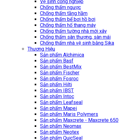
Vệ sinh công nghiệp
Chống thấm ngược
Chống thấm tầng hầm
Chống thấm bể bơi hồ bơi
Chống thấm hố thang máy
Chống thấm tường nhà mới xây
Chống thấm sân thượng, sàn mái
Chống thấm nhà vệ sinh bằng Sika
Thương Hiệu
Sản phẩm Alchimica
Sản phẩm Basf
Sản phẩm BestMix
Sản phẩm Fischer
Sản phẩm Fosroc
Sản phẩm Hilti
Sản phẩm IBST
Sản phẩm Intoc
Sản phẩm Leafseal
Sản phẩm Mapei
Sản phẩm Maris Polymers
Sản phẩm Maxcrete - Maxcrete 650
Sản phẩm Neomax
Sản phẩm Neotex
Sản phẩm QuicSeal