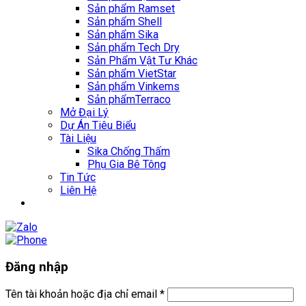
Sản phẩm Ramset
Sản phẩm Shell
Sản phẩm Sika
Sản phẩm Tech Dry
Sản Phẩm Vật Tư Khác
Sản phẩm VietStar
Sản phẩm Vinkems
Sản phẩmTerraco
Mở Đại Lý
Dự Án Tiêu Biểu
Tài Liệu
Sika Chống Thấm
Phụ Gia Bê Tông
Tin Tức
Liên Hệ
Đăng nhập
Tên tài khoản hoặc địa chỉ email
*