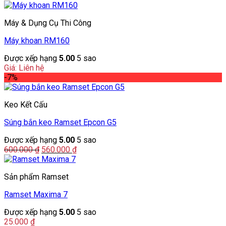
Máy & Dụng Cụ Thi Công
Máy khoan RM160
Được xếp hạng
5.00
5 sao
Giá: Liên hệ
-7%
Keo Kết Cấu
Súng bắn keo Ramset Epcon G5
Được xếp hạng
5.00
5 sao
Giá
Giá
600.000
₫
560.000
₫
gốc
hiện
là:
tại
Sản phẩm Ramset
600.000 ₫.
là:
560.000 ₫.
Ramset Maxima 7
Được xếp hạng
5.00
5 sao
25.000
₫