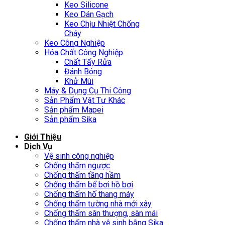
Keo Silicone
Keo Dán Gạch
Keo Chịu Nhiệt Chống
Cháy
Keo Công Nghiệp
Hóa Chất Công Nghiệp
Chất Tẩy Rửa
Đánh Bóng
Khử Mùi
Máy & Dụng Cụ Thi Công
Sản Phẩm Vật Tư Khác
Sản phẩm Mapei
Sản phẩm Sika
Giới Thiệu
Dịch Vụ
Vệ sinh công nghiệp
Chống thấm ngược
Chống thấm tầng hầm
Chống thấm bể bơi hồ bơi
Chống thấm hố thang máy
Chống thấm tường nhà mới xây
Chống thấm sân thượng, sàn mái
Chống thấm nhà vệ sinh bằng Sika