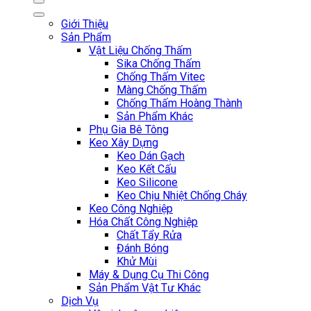
Giới Thiệu
Sản Phẩm
Vật Liệu Chống Thấm
Sika Chống Thấm
Chống Thấm Vitec
Màng Chống Thấm
Chống Thấm Hoàng Thành
Sản Phẩm Khác
Phụ Gia Bê Tông
Keo Xây Dựng
Keo Dán Gạch
Keo Kết Cấu
Keo Silicone
Keo Chịu Nhiệt Chống Cháy
Keo Công Nghiệp
Hóa Chất Công Nghiệp
Chất Tẩy Rửa
Đánh Bóng
Khử Mùi
Máy & Dụng Cụ Thi Công
Sản Phẩm Vật Tư Khác
Dịch Vụ