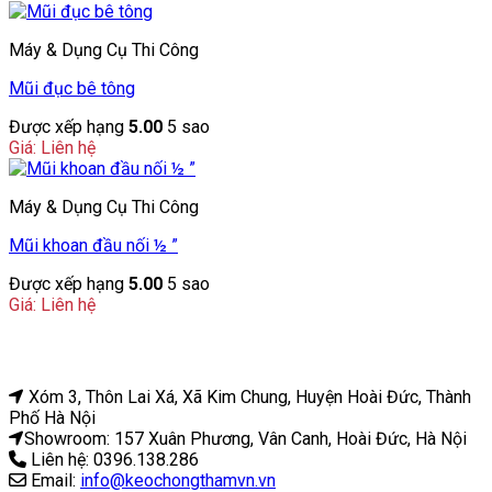
gốc
hiện
là:
tại
Máy & Dụng Cụ Thi Công
620.000 ₫.
là:
600.000 ₫.
Mũi đục bê tông
Được xếp hạng
5.00
5 sao
Giá: Liên hệ
Máy & Dụng Cụ Thi Công
Mũi khoan đầu nối ½ ”
Được xếp hạng
5.00
5 sao
Giá: Liên hệ
Xóm 3, Thôn Lai Xá, Xã Kim Chung, Huyện Hoài Đức, Thành
Phố Hà Nội
Showroom: 157 Xuân Phương, Vân Canh, Hoài Đức, Hà Nội
Liên hệ: 0396.138.286
Email:
info@keochongthamvn.vn