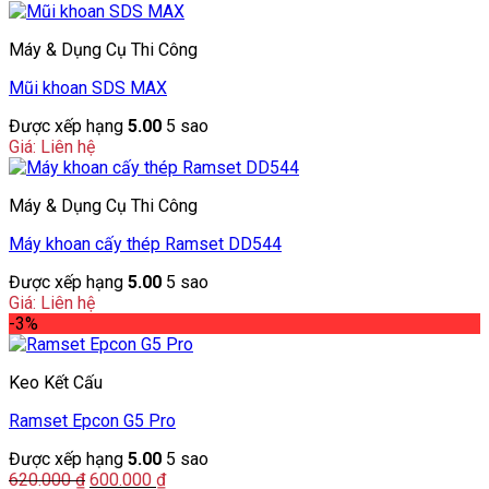
Máy & Dụng Cụ Thi Công
Mũi khoan SDS MAX
Được xếp hạng
5.00
5 sao
Giá: Liên hệ
Máy & Dụng Cụ Thi Công
Máy khoan cấy thép Ramset DD544
Được xếp hạng
5.00
5 sao
Giá: Liên hệ
-3%
Keo Kết Cấu
Ramset Epcon G5 Pro
Được xếp hạng
5.00
5 sao
Giá
Giá
620.000
₫
600.000
₫