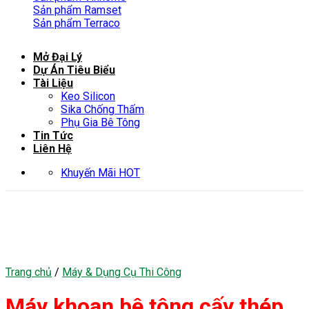
Sản phẩm Ramset
Sản phẩm Terraco
Mở Đại Lý
Dự Án Tiêu Biểu
Tài Liệu
Keo Silicon
Sika Chống Thấm
Phụ Gia Bê Tông
Tin Tức
Liên Hệ
Khuyến Mãi HOT
Trang chủ
/
Máy & Dụng Cụ Thi Công
Máy khoan bê tông cấy thép