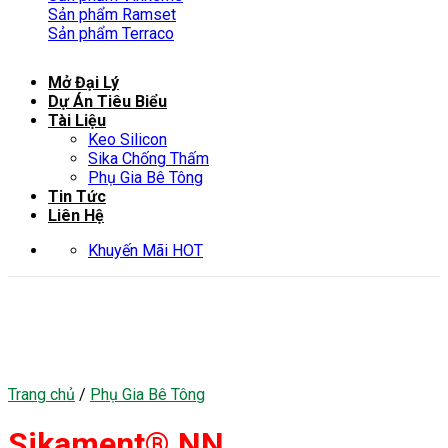
Sản phẩm Ramset
Sản phẩm Terraco
Mở Đại Lý
Dự Án Tiêu Biểu
Tài Liệu
Keo Silicon
Sika Chống Thấm
Phụ Gia Bê Tông
Tin Tức
Liên Hệ
Khuyến Mãi HOT
Trang chủ
/
Phụ Gia Bê Tông
Sikament® NN