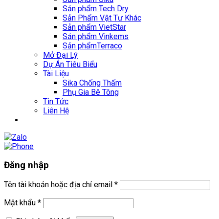
Sản phẩm Tech Dry
Sản Phẩm Vật Tư Khác
Sản phẩm VietStar
Sản phẩm Vinkems
Sản phẩmTerraco
Mở Đại Lý
Dự Án Tiêu Biểu
Tài Liệu
Sika Chống Thấm
Phụ Gia Bê Tông
Tin Tức
Liên Hệ
Đăng nhập
Tên tài khoản hoặc địa chỉ email
*
Mật khẩu
*