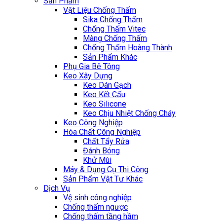
Sản Phẩm
Vật Liệu Chống Thấm
Sika Chống Thấm
Chống Thấm Vitec
Màng Chống Thấm
Chống Thấm Hoàng Thành
Sản Phẩm Khác
Phụ Gia Bê Tông
Keo Xây Dựng
Keo Dán Gạch
Keo Kết Cấu
Keo Silicone
Keo Chịu Nhiệt Chống Cháy
Keo Công Nghiệp
Hóa Chất Công Nghiệp
Chất Tẩy Rửa
Đánh Bóng
Khử Mùi
Máy & Dụng Cụ Thi Công
Sản Phẩm Vật Tư Khác
Dịch Vụ
Vệ sinh công nghiệp
Chống thấm ngược
Chống thấm tầng hầm