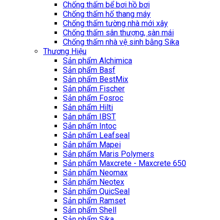
Chống thấm bể bơi hồ bơi
Chống thấm hố thang máy
Chống thấm tường nhà mới xây
Chống thấm sân thượng, sàn mái
Chống thấm nhà vệ sinh bằng Sika
Thương Hiệu
Sản phẩm Alchimica
Sản phẩm Basf
Sản phẩm BestMix
Sản phẩm Fischer
Sản phẩm Fosroc
Sản phẩm Hilti
Sản phẩm IBST
Sản phẩm Intoc
Sản phẩm Leafseal
Sản phẩm Mapei
Sản phẩm Maris Polymers
Sản phẩm Maxcrete - Maxcrete 650
Sản phẩm Neomax
Sản phẩm Neotex
Sản phẩm QuicSeal
Sản phẩm Ramset
Sản phẩm Shell
Sản phẩm Sika