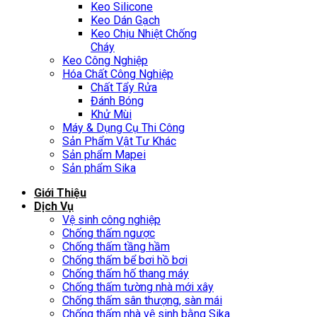
Keo Silicone
Keo Dán Gạch
Keo Chịu Nhiệt Chống
Cháy
Keo Công Nghiệp
Hóa Chất Công Nghiệp
Chất Tẩy Rửa
Đánh Bóng
Khử Mùi
Máy & Dụng Cụ Thi Công
Sản Phẩm Vật Tư Khác
Sản phẩm Mapei
Sản phẩm Sika
Giới Thiệu
Dịch Vụ
Vệ sinh công nghiệp
Chống thấm ngược
Chống thấm tầng hầm
Chống thấm bể bơi hồ bơi
Chống thấm hố thang máy
Chống thấm tường nhà mới xây
Chống thấm sân thượng, sàn mái
Chống thấm nhà vệ sinh bằng Sika