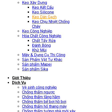
Keo Xây Dựng
Keo Kết Cấu
Keo Silicone
Keo Dán Gạch
Keo Chịu Nhiệt Chống
Cháy
Keo Công Nghiệp
Hóa Chất Công Nghiệp
Chất Tẩy Rửa
Đánh Bóng
Khử Mùi
Máy & Dụng Cụ Thi Công
Sản Phẩm Vật Tư Khác
Sản phẩm Mapei
Sản phẩm Sika
Giới Thiệu
Dịch Vụ
Vệ sinh công nghiệp
Chống thấm ngược
Chống thấm tầng hầm
Chống thấm bể bơi hồ bơi
Chống thấm hố thang máy
Chống thấm tường nhà mới xây