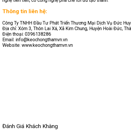
nghệ tiên tiến, có công nghệ pha chế tối ưu tạo thành.
Thông tin liên hệ:
Công Ty TNHH Đầu Tư Phát Triển Thương Mại Dịch Vụ Đức Huy
Địa chỉ: Xóm 3, Thôn Lai Xá, Xã Kim Chung, Huyện Hoài Đức, Th
Điện thoại: 0396138286
Email: info@keochongthamvn.vn
Website: www.keochongthamvn.vn
Đánh Giá Khách Khàng