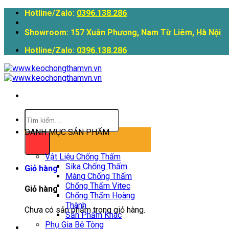
Skip
Hotline/Zalo:
0396.138.286
to
content
Showroom: 157 Xuân Phương, Nam Từ Liêm, Hà Nội
Hotline/Zalo:
0396.138.286
Tìm
kiếm:
DANH MỤC SẢN PHẨM
Vật Liệu Chống Thấm
Sika Chống Thấm
Giỏ hàng
Màng Chống Thấm
Chống Thấm Vitec
Giỏ hàng
Chống Thấm Hoàng
Thành
Chưa có sản phẩm trong giỏ hàng.
Sản Phẩm Khác
Phụ Gia Bê Tông