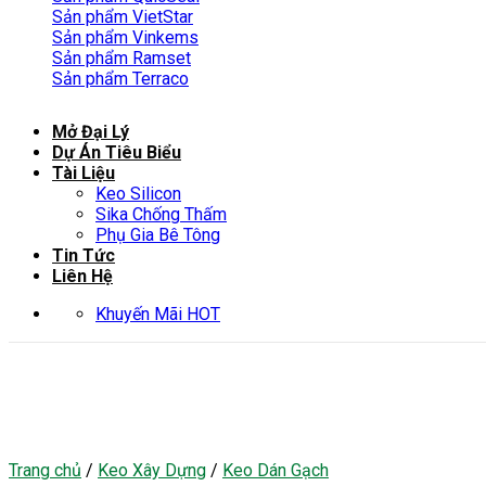
Sản phẩm VietStar
Sản phẩm Vinkems
Sản phẩm Ramset
Sản phẩm Terraco
Mở Đại Lý
Dự Án Tiêu Biểu
Tài Liệu
Keo Silicon
Sika Chống Thấm
Phụ Gia Bê Tông
Tin Tức
Liên Hệ
Khuyến Mãi HOT
Trang chủ
/
Keo Xây Dựng
/
Keo Dán Gạch