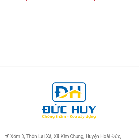
hạng
5.00
5
hạng
5.00
5
sao
sao
Xóm 3, Thôn Lai Xá, Xã Kim Chung, Huyện Hoài Đức,