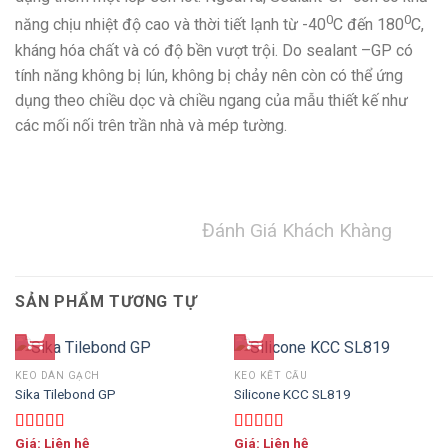
0
0
năng chịu nhiệt độ cao và thời tiết lạnh từ -40
C đến 180
C,
kháng hóa chất và có độ bền vượt trội. Do sealant –GP có
tính năng không bị lún, không bị chảy nên còn có thể ứng
dụng theo chiều dọc và chiều ngang của mẫu thiết kế như
các mối nối trên trần nhà và mép tường.
Đánh Giá Khách Khàng
SẢN PHẨM TƯƠNG TỰ
KEO DÁN GẠCH
KEO KẾT CẤU
Sika Tilebond GP
Silicone KCC SL819
Giá: Liên hệ
Giá: Liên hệ
Được xếp
Được xếp