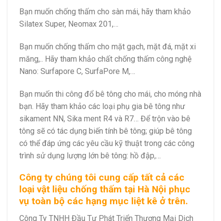
Bạn muốn chống thấm cho sàn mái, hãy tham khảo
Silatex Super, Neomax 201,…
Bạn muốn chống thấm cho mặt gạch, mặt đá, mặt xi
măng,.. Hãy tham khảo chất chống thấm công nghệ
Nano: Surfapore C, SurfaPore M,…
Bạn muốn thi công đổ bê tông cho mái, cho móng nhà
bạn. Hãy tham khảo các loại phụ gia bê tông như
sikament NN, Sika ment R4 và R7… Để trộn vào bê
tông sẽ có tác dụng biến tính bê tông; giúp bê tông
có thể đáp ứng các yêu cầu kỹ thuật trong các công
trình sử dụng lượng lớn bê tông: hồ đập,…
Công ty chúng tôi cung cấp tất cả các
loại vật liệu chống thấm tại
Hà Nội
phục
vụ toàn bộ các hạng mục liệt kê ở trên.
Công Ty TNHH Đầu Tư Phát Triển Thương Mại Dịch