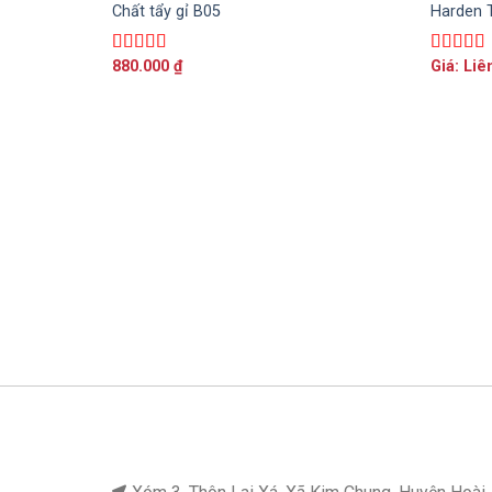
Chất tẩy gỉ B05
Harden 
880.000
₫
Giá: Liê
Được xếp
Được xế
hạng
5.00
5
hạng
5.0
sao
sao