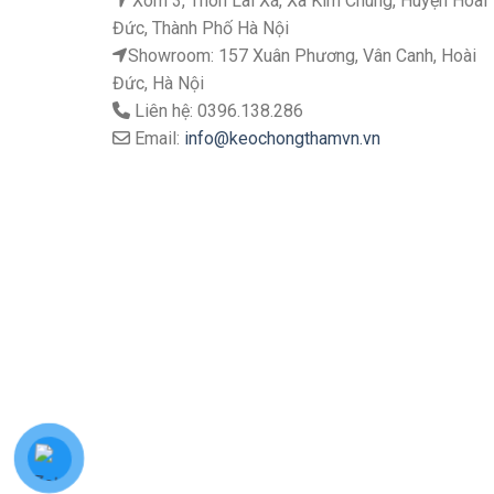
Xóm 3, Thôn Lai Xá, Xã Kim Chung, Huyện Hoài
Đức, Thành Phố Hà Nội
Showroom: 157 Xuân Phương, Vân Canh, Hoài
Đức, Hà Nội
Liên hệ: 0396.138.286
Email:
info@keochongthamvn.vn