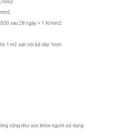
 N/mm2
N/mm2
M300 sau 28 ngày > 1 N/mm2
cho 1 m2 sàn với bề dày 1mm
rường cũng như sức khỏe người sử dụng.