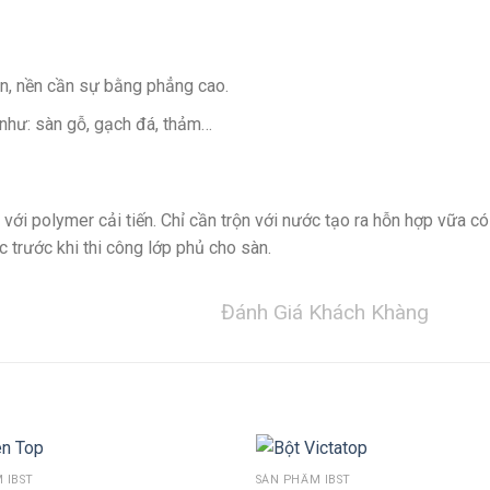
n, nền cần sự bằng phẳng cao.
c như: sàn gỗ, gạch đá, thảm…
ới polymer cải tiến. Chỉ cần trộn với nước tạo ra hỗn hợp vữa c
 trước khi thi công lớp phủ cho sàn.
Đánh Giá Khách Khàng
 IBST
SẢN PHẨM IBST
THÊM VÀO GIỎ HÀNG
THÊM VÀO GIỎ HÀNG