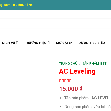
g, Nam Từ Liêm, Hà Nội
DỊCH VỤ
THƯƠNG HIỆU
MỞ ĐẠI LÝ
DỰ ÁN TIÊU BIỂU
TRANG CHỦ
/
SẢN PHẨM IBST
AC Leveling
5.00
1
trên 5
15.000
₫
dựa trên
đánh giá
Tên sản phẩm:
AC LEVEL
Dòng sản phẩm: vữa lót sà