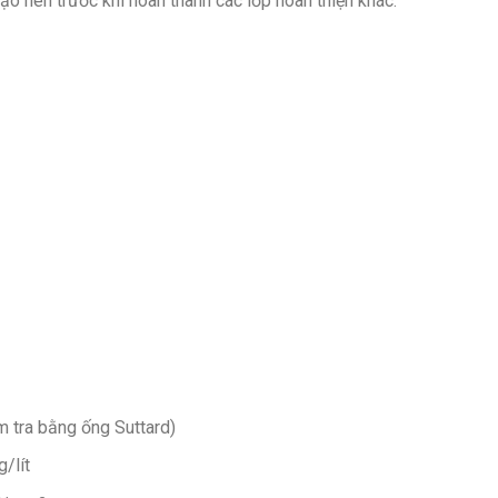
o nên trước khi hoàn thành các lớp hoàn thiện khác.
 tra bằng ống Suttard)
/lít