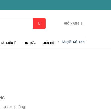
GIỎ HÀNG
Khuyến Mãi HOT
TÀI LIỆU
TIN TỨC
LIÊN HỆ
ING
n tự san phẳng