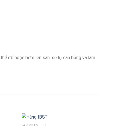
ó thể đổ hoặc bơm lên sàn, sẽ tự cân bằng và làm
SẢN PHẨM IBST
THÊM VÀO GIỎ HÀNG