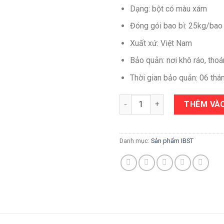
Dạng: bột có màu xám
Đóng gói bao bì: 25kg/bao
Xuất xứ: Việt Nam
Bảo quản: nơi khô ráo, thoá
Thời gian bảo quản: 06 thá
AC Leveling số lượng
THÊM VÀO
Danh mục:
Sản phẩm IBST