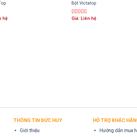
Top
Bột Victatop
n hệ
Giá: Liên hệ
p
Được xếp
0
5
hạng
5.00
5
sao
THÔNG TIN ĐỨC HUY
HỖ TRỢ KHÁC HÀN
Giới thiệu
Hướng dẫn mua h