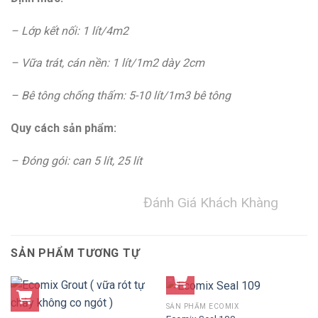
– Lớp kết nối: 1 lít/4m
2
– Vữa trát, cán nền: 1 lít/1m
2
dày 2cm
– Bê tông chống thấm: 5-10 lít/1m
3
bê tông
Quy cách sản phẩm:
– Đóng gói: can 5 lít, 25 lít
Đánh Giá Khách Khàng
SẢN PHẨM TƯƠNG TỰ
SẢN PHẨM ECOMIX