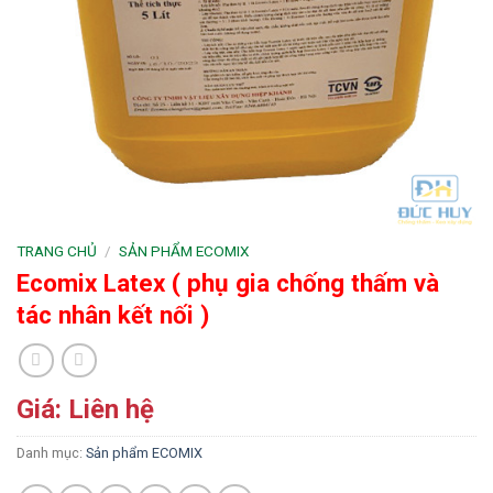
TRANG CHỦ
/
SẢN PHẨM ECOMIX
Ecomix Latex ( phụ gia chống thấm và
tác nhân kết nối )
Giá: Liên hệ
Danh mục:
Sản phẩm ECOMIX