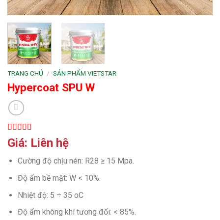
TRANG CHỦ
/
SẢN PHẨM VIETSTAR
Hypercoat SPU W
5.00
1
trên 5
Giá: Liên hệ
dựa trên
đánh giá
Cường độ chịu nén: R28 ≥ 15 Mpa.
Độ ẩm bề mặt: W < 10%.
Nhiệt độ: 5 ÷ 35 oC
Độ ẩm không khí tương đối: < 85%.