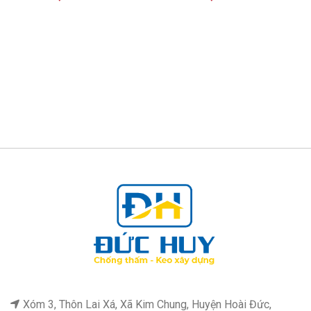
hạng
5.00
5
hạng
5.00
5
sao
sao
Xóm 3, Thôn Lai Xá, Xã Kim Chung, Huyện Hoài Đức,