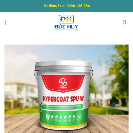
Skip
Hotline/Zalo:
0396.138.286
to
content