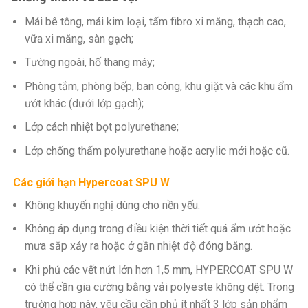
Mái bê tông, mái kim loại, tấm fibro xi măng, thạch cao,
vữa xi măng, sàn gạch;
Tường ngoài, hố thang máy;
Phòng tắm, phòng bếp, ban công, khu giặt và các khu ẩm
ướt khác (dưới lớp gạch);
Lớp cách nhiệt bọt polyurethane;
Lớp chống thấm polyurethane hoặc acrylic mới hoặc cũ.
Các giới hạn Hypercoat SPU W
Không khuyến nghị dùng cho nền yếu.
Không áp dụng trong điều kiện thời tiết quá ẩm ướt hoặc
mưa sắp xảy ra hoặc ở gần nhiệt độ đóng băng.
Khi phủ các vết nứt lớn hơn 1,5 mm, HYPERCOAT SPU W
có thể cần gia cường bằng vải polyeste không dệt. Trong
trường hợp này, yêu cầu cần phủ ít nhất 3 lớp sản phẩm