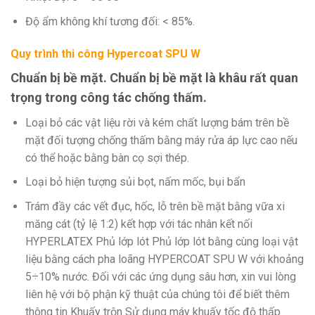
Độ ẩm không khí tương đối: < 85%.
Quy trình thi công Hypercoat SPU W
Chuẩn bị bề mặt. Chuẩn bị bề mặt là khâu rất quan
trọng trong công tác chống thấm.
Loại bỏ các vật liệu rời và kém chất lượng bám trên bề
mặt đối tượng chống thấm bằng máy rửa áp lực cao nếu
có thể hoặc bằng bàn cọ sợi thép.
Loại bỏ hiện tượng sủi bọt, nấm mốc, bụi bẩn
Trám đầy các vết đục, hốc, lỗ trên bề mặt bằng vữa xi
măng cát (tỷ lệ 1:2) kết hợp với tác nhân kết nối
HYPERLATEX Phủ lớp lót Phủ lớp lót bằng cùng loại vật
liệu bằng cách pha loãng HYPERCOAT SPU W với khoảng
5÷10% nước. Đối với các ứng dụng sâu hơn, xin vui lòng
liên hệ với bộ phận kỹ thuật của chúng tôi để biết thêm
thông tin Khuấy trộn Sử dụng máy khuấy tốc độ thấp