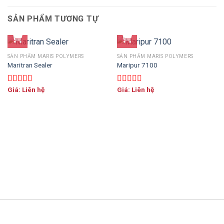
SẢN PHẨM TƯƠNG TỰ
SẢN PHẨM MARIS POLYMERS
SẢN PHẨM MARIS POLYMERS
Maritran Sealer
Maripur 7100
Giá: Liên hệ
Giá: Liên hệ
Được xếp
Được xếp
hạng
5.00
5
hạng
5.00
5
sao
sao