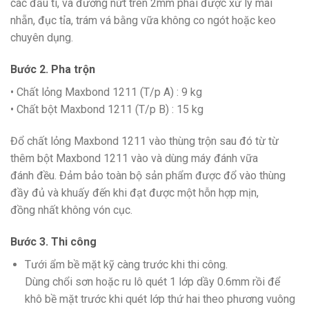
các đầu ti, và đường nứt trên 2mm phải được xử lý mài
nhẵn, đục tỉa, trám vá bằng vữa không co ngót hoặc keo
chuyên dụng.
Bước 2. Pha trộn
• Chất lỏng Maxbond 1211 (T/p A) : 9 kg
• Chất bột Maxbond 1211 (T/p B) : 15 kg
Đổ chất lỏng Maxbond 1211 vào thùng trộn sau đó từ từ
thêm bột Maxbond 1211 vào và dùng máy đánh vữa
đánh đều. Đảm bảo toàn bộ sản phẩm được đổ vào thùng
đầy đủ và khuấy đến khi đạt được một hỗn hợp mịn,
đồng nhất không vón cục.
Bước 3. Thi công
Tưới ẩm bề mặt kỹ càng trước khi thi công.
Dùng chổi sơn hoặc ru lô quét 1 lớp dầy 0.6mm rồi để
khô bề mặt trước khi quét lớp thứ hai theo phương vuông