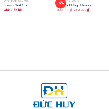
SẢN PHẨM ECOMIX
SẢN PHẨM MAPEI
-6%
Ecomix Seal 109
Mapei K11 High Flexible
Giá
Giá
Giá: Liên hệ
800.000
₫
750.000
₫
gốc
hiện
là:
tại
800.000 ₫.
là:
750.000 ₫.