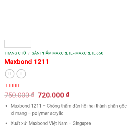
TRANG CHỦ
/
SẢN PHẨM MAXCRETE - MAXCRETE 650
Maxbond 1211
5.00
2
trên 5
Giá
Giá
750.000
₫
720.000
₫
dựa trên
gốc
hiện
đánh giá
Maxbond 1211 – Chống thấm đàn hồi hai thành phần gốc
là:
tại
xi măng – polymer acrylic
750.000 ₫.
là:
720.000 ₫.
Xuất xứ: Maxbond Việt Nam – Singapre