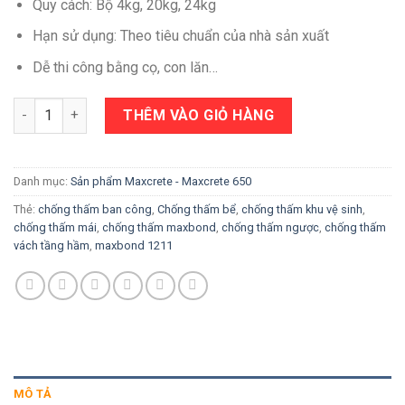
Quy cách: Bộ 4kg, 20kg, 24kg
Hạn sử dụng: Theo tiêu chuẩn của nhà sản xuất
Dễ thi công bằng cọ, con lăn…
Maxbond 1211 số lượng
THÊM VÀO GIỎ HÀNG
Danh mục:
Sản phẩm Maxcrete - Maxcrete 650
Thẻ:
chống thấm ban công
,
Chống thấm bể
,
chống thấm khu vệ sinh
,
chống thấm mái
,
chống thấm maxbond
,
chống thấm ngược
,
chống thấm
vách tầng hầm
,
maxbond 1211
MÔ TẢ