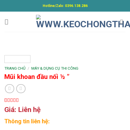
Skip
Hotline/Zalo:
0396.138.286
to
content
TRANG CHỦ
/
MÁY & DỤNG CỤ THI CÔNG
Mũi khoan đầu nối ½ ”
5.00
1
trên 5
Giá: Liên hệ
dựa trên
đánh giá
Thông tin liên hệ: