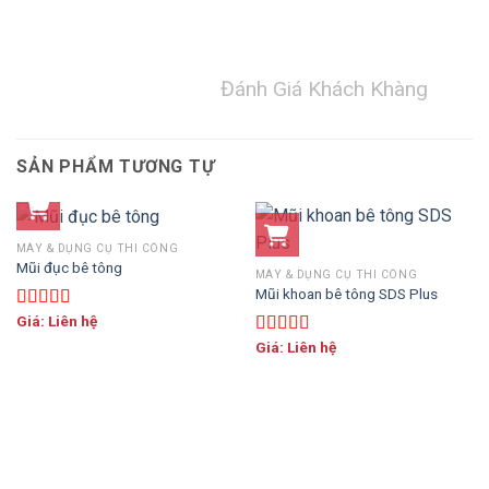
Đánh Giá Khách Khàng
SẢN PHẨM TƯƠNG TỰ
MÁY & DỤNG CỤ THI CÔNG
Mũi đục bê tông
MÁY & DỤNG CỤ THI CÔNG
Mũi khoan bê tông SDS Plus
Giá: Liên hệ
Được xếp
hạng
5.00
5
Giá: Liên hệ
Được xếp
sao
hạng
5.00
5
sao