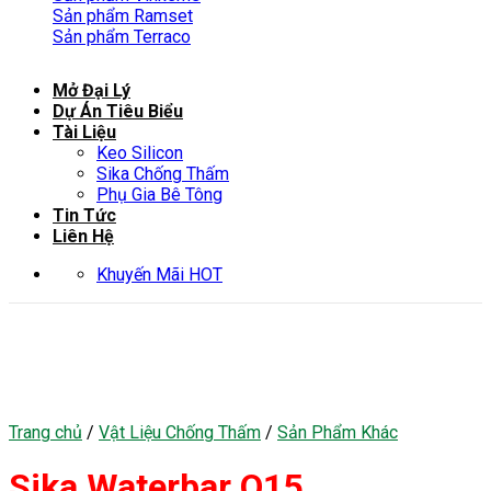
Sản phẩm Ramset
Sản phẩm Terraco
Mở Đại Lý
Dự Án Tiêu Biểu
Tài Liệu
Keo Silicon
Sika Chống Thấm
Phụ Gia Bê Tông
Tin Tức
Liên Hệ
Khuyến Mãi HOT
Trang chủ
/
Vật Liệu Chống Thấm
/
Sản Phẩm Khác
Sika Waterbar O15