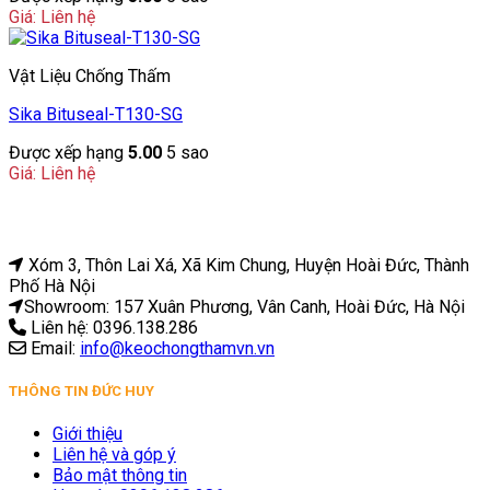
Giá: Liên hệ
Vật Liệu Chống Thấm
Sika Bituseal-T130-SG
Được xếp hạng
5.00
5 sao
Giá: Liên hệ
Xóm 3, Thôn Lai Xá, Xã Kim Chung, Huyện Hoài Đức, Thành
Phố Hà Nội
Showroom: 157 Xuân Phương, Vân Canh, Hoài Đức, Hà Nội
Liên hệ: 0396.138.286
Email:
info@keochongthamvn.vn
THÔNG TIN ĐỨC HUY
Giới thiệu
Liên hệ và góp ý
Bảo mật thông tin