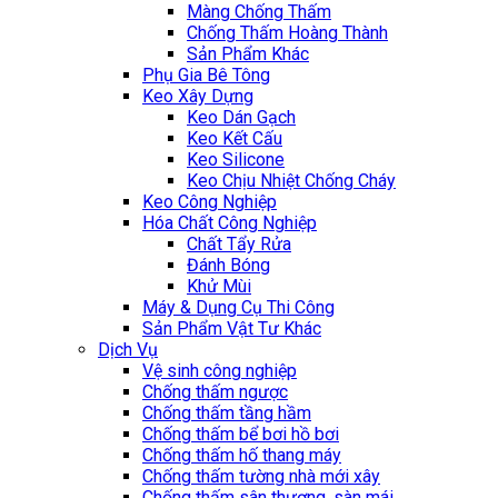
Màng Chống Thấm
Chống Thấm Hoàng Thành
Sản Phẩm Khác
Phụ Gia Bê Tông
Keo Xây Dựng
Keo Dán Gạch
Keo Kết Cấu
Keo Silicone
Keo Chịu Nhiệt Chống Cháy
Keo Công Nghiệp
Hóa Chất Công Nghiệp
Chất Tẩy Rửa
Đánh Bóng
Khử Mùi
Máy & Dụng Cụ Thi Công
Sản Phẩm Vật Tư Khác
Dịch Vụ
Vệ sinh công nghiệp
Chống thấm ngược
Chống thấm tầng hầm
Chống thấm bể bơi hồ bơi
Chống thấm hố thang máy
Chống thấm tường nhà mới xây
Chống thấm sân thượng, sàn mái