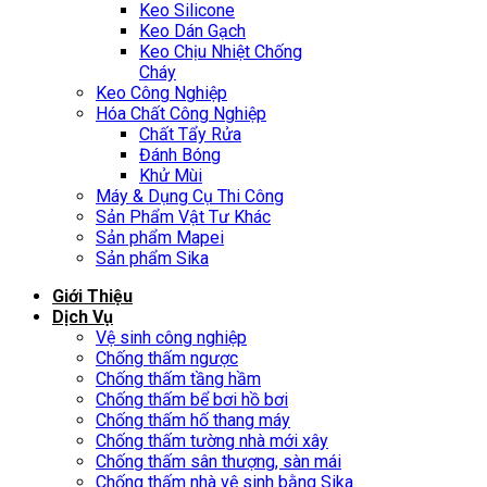
Keo Silicone
Keo Dán Gạch
Keo Chịu Nhiệt Chống
Cháy
Keo Công Nghiệp
Hóa Chất Công Nghiệp
Chất Tẩy Rửa
Đánh Bóng
Khử Mùi
Máy & Dụng Cụ Thi Công
Sản Phẩm Vật Tư Khác
Sản phẩm Mapei
Sản phẩm Sika
Giới Thiệu
Dịch Vụ
Vệ sinh công nghiệp
Chống thấm ngược
Chống thấm tầng hầm
Chống thấm bể bơi hồ bơi
Chống thấm hố thang máy
Chống thấm tường nhà mới xây
Chống thấm sân thượng, sàn mái
Chống thấm nhà vệ sinh bằng Sika