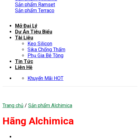
Sản phẩm Ramset
Sản phẩm Terraco
Mở Đại Lý
Dự Án Tiêu Biểu
Tài Liệu
Keo Silicon
Sika Chống Thấm
Phụ Gia Bê Tông
Tin Tức
Liên Hệ
Khuyến Mãi HOT
Trang chủ
/
Sản phẩm Alchimica
Hãng Alchimica