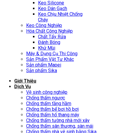
Keo Silicone
Keo Dán Gạch
Keo Chịu Nhiệt Chống
Cháy
Keo Công Nghiệp
Hóa Chất Công Nghiệp
Chất Tẩy Rửa
Đánh Bóng
Khử Mùi
Máy & Dụng Cụ Thi Công
Sản Phẩm Vật Tư Khác
Sản phẩm Mapei
Sản phẩm Sika
Giới Thiệu
Dịch Vụ
Vệ sinh công nghiệp
Chống thấm ngược
Chống thấm tầng hầm
Chống thấm bể bơi hồ bơi
Chống thấm hố thang máy
Chống thấm tường nhà mới xây
Chống thấm sân thượng, sàn mái
Chống thấm nhà vệ sinh bằng Sika