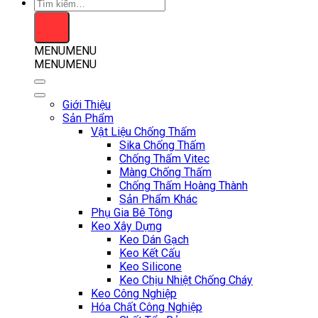
Tìm
kiếm:
MENU
MENU
MENU
MENU
Giới Thiệu
Sản Phẩm
Vật Liệu Chống Thấm
Sika Chống Thấm
Chống Thấm Vitec
Màng Chống Thấm
Chống Thấm Hoàng Thành
Sản Phẩm Khác
Phụ Gia Bê Tông
Keo Xây Dựng
Keo Dán Gạch
Keo Kết Cấu
Keo Silicone
Keo Chịu Nhiệt Chống Cháy
Keo Công Nghiệp
Hóa Chất Công Nghiệp