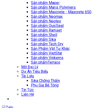
Sản phẩm Mapei
Sản phẩm Maris Polymers
Sản phẩm Maxcrete - Maxcrete 650
Sản phẩm Neomax
Sản phẩm Neotex
Sản phẩm QuicSeal
Sản phẩm Ramset
Sản phẩm Shell
Sản phẩm Sika
Sản phẩm Tech Dry
Sản Phẩm Vật Tư Khác
Sản phẩm VietStar
Sản phẩm Vinkems
Sản phẩmTerraco
Mở Đại Lý
Dự Án Tiêu Biểu
Tài Liệu
Sika Chống Thấm
Phụ Gia Bê Tông
Tin Tức
Liên Hệ