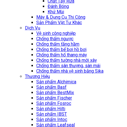
Chất Tẩy Rửa
Đánh Bóng
Khử Mùi
Máy & Dụng Cụ Thi Công
Sản Phẩm Vật Tư Khác
Dịch Vụ
Vệ sinh công nghiệp
Chống thấm ngược
Chống thấm tầng hầm
Chống thấm bể bơi hồ bơi
Chống thấm hố thang máy
Chống thấm tường nhà mới xây
Chống thấm sân thượng, sàn mái
Chống thấm nhà vệ sinh bằng Sika
Thương Hiệu
Sản phẩm Alchimica
Sản phẩm Basf
Sản phẩm BestMix
Sản phẩm Fischer
Sản phẩm Fosroc
Sản phẩm Hilti
Sản phẩm IBST
Sản phẩm Intoc
Sản phẩm Leafseal