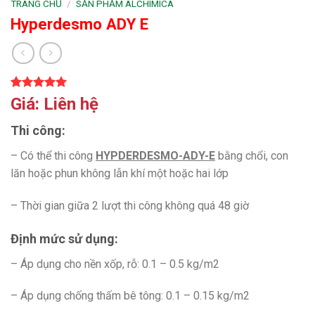
TRANG CHỦ
/
SẢN PHẨM ALCHIMICA
Hyperdesmo ADY E
5.00
1
trên 5
Giá: Liên hệ
dựa trên
đánh giá
Thi công:
– Có thể thi công
HYPDERDESMO-ADY-E
bằng chổi, con
lăn hoặc phun không lẫn khí một hoặc hai lớp
– Thời gian giữa 2 lượt thi công không quá 48 giờ
Định mức sử dụng:
– Áp dụng cho nền xốp, rỗ: 0.1 – 0.5 kg/m2
– Áp dụng chống thấm bê tông: 0.1 – 0.15 kg/m2