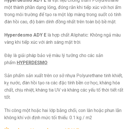
Hyperdesmo ADY E
là vật liệu chống thấm Polyurethane
một thành phần dạng lỏng, đóng rắn khi tiếp xúc với hơi ẩm
trong môi trường để tạo ra một lớp màng trong suốt có tính
đàn hồi cao, độ bám dính đồng nhất trên toàn bộ bề mặt.
Hyperdesmo ADY E
là hợp chất Aliphatic: Không ngả màu
vàng khi tiếp xúc với ánh sáng mặt trời.
Đây là giải pháp bảo vệ màu lý tưởng cho các sản
phẩm
HYPERDESMO
Sản phẩm sản xuất trên cơ sở nhựa Polyurethane tinh khiết,
kỵ nước, đàn hồi tạo ra các đặc tính bền cơ học, kháng hóa
chất, chịu nhiệt, kháng tia UV và kháng các yếu tố thời tiết rất
tốt.
Thi công một hoặc hai lớp bằng chổi, con lăn hoặc phun lẫn
không khí với định mức tối thiểu: 0.1 kg / m2