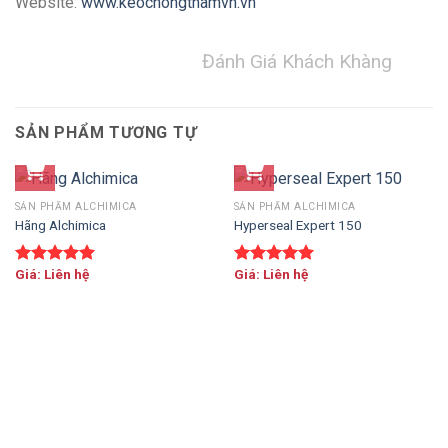
Website:
www.keochongthamvn.vn
Đánh Giá Khách Khàng
SẢN PHẨM TƯƠNG TỰ
SẢN PHẨM ALCHIMICA
SẢN PHẨM ALCHIMICA
Hãng Alchimica
Hyperseal Expert 150
Giá: Liên hệ
Giá: Liên hệ
Được xếp
Được xếp
hạng
5.00
hạng
5.00
5 sao
5 sao