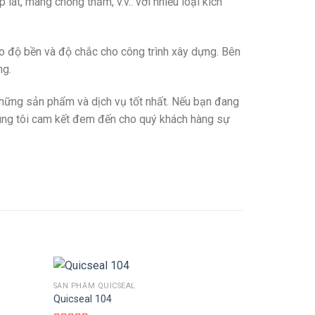
át, màng chống thấm, v.v.. với nhiều loại kích
 độ bền và độ chắc cho công trình xây dựng. Bên
ng.
những sản phẩm và dịch vụ tốt nhất. Nếu bạn đang
Chúng tôi cam kết đem đến cho quý khách hàng sự
SẢN PHẨM QUICSEAL
THÊM VÀO GIỎ HÀNG
Quicseal 104