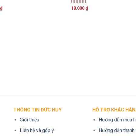
₫
18.000
₫
p
Được xếp
0
5
hạng
5.00
5
sao
THÔNG TIN ĐỨC HUY
HỖ TRỢ KHÁC HÀN
Giới thiệu
Hướng dẫn mua h
Liên hệ và góp ý
Hướng dẫn thanh 