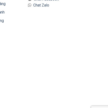
hàng
Chat Zalo
ành
àng