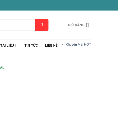
GIỎ HÀNG
Khuyến Mãi HOT
TÀI LIỆU
TIN TỨC
LIÊN HỆ
EAL