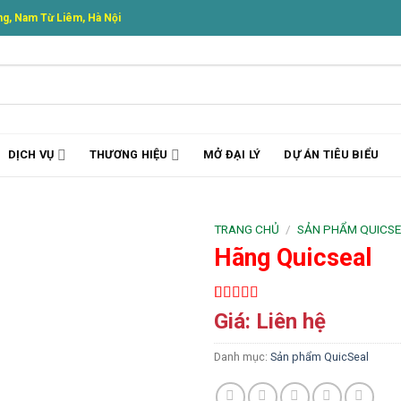
g, Nam Từ Liêm, Hà Nội
DỊCH VỤ
THƯƠNG HIỆU
MỞ ĐẠI LÝ
DỰ ÁN TIÊU BIỂU
TRANG CHỦ
/
SẢN PHẨM QUICS
Hãng Quicseal
5.00
1
trên 5
Giá: Liên hệ
dựa trên
đánh giá
Danh mục:
Sản phẩm QuicSeal