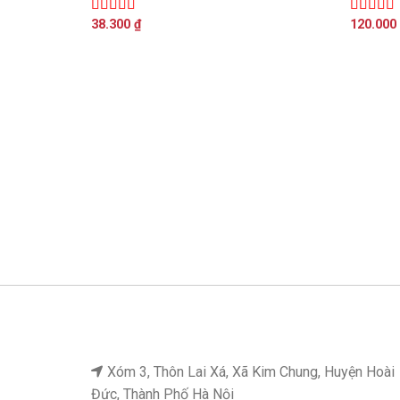
38.300
₫
120.000
Được xếp
Được xế
hạng
5.00
5
hạng
5.0
sao
sao
Xóm 3, Thôn Lai Xá, Xã Kim Chung, Huyện Hoài
Đức, Thành Phố Hà Nội