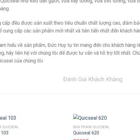
icseal như keo dán gạch, vữa xây tường, vữa trét tường, vữa ốp l
hàng.
 cấp đều được sản xuất theo tiêu chuẩn chất lượng cao, đảm bảo
ể cung cấp các sản phẩm mới nhất và tiên tiến nhất đến khách hà
và am hiểu về sản phẩm, Đức Huy tự tin mang đến cho khách hàng 
, hãy liên hệ với chúng tôi để được tư vấn và hỗ trợ tốt nhất. 
icseal của chúng tôi.
Đánh Giá Khách Khàng
 QUICSEAL
SẢN PHẨM QUICSEAL
THÊM VÀO GIỎ HÀNG
THÊM VÀO GIỎ HÀNG
 103
Quicseal 620