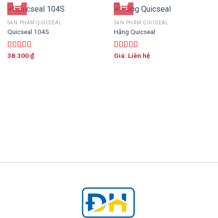
SẢN PHẨM QUICSEAL
SẢN PHẨM QUICSEAL
Quicseal 104S
Hãng Quicseal
38.300
₫
Giá: Liên hệ
Được xếp
Được xếp
hạng
5.00
5
hạng
5.00
5
sao
sao