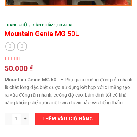
TRANG CHỦ
/
SẢN PHẨM QUICSEAL
Mountain Genie MG 50L
5.00
1
trên 5
50.000
₫
dựa trên
đánh giá
Mountain Genie MG 50L
– Phụ gia xi măng đóng rắn nhanh
là chất lỏng đặc biệt được sử dụng kết hợp với xi măng tạo
ra vữa đóng rắn nhanh, cường độ cao, bám dính tốt có khả
năng khống chế nước một cách hoàn hảo và chống thấm.
Mountain Genie MG 50L số lượng
THÊM VÀO GIỎ HÀNG