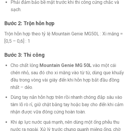
Phải đảm bảo bề mặt trước khi thi công cứng chắc và
sạch.
Bước 2: Trộn hỗn hợp
Trộn hỗn hợp theo tỷ lệ Mountain Genie MG50L : Xi măng =
[0,5 – 0,6] : 1
Bước 3: Thi công
Cho chất lỏng
Mountain Genie MG 50L
vào một cái
chén nhỏ, sau đó cho xi măng vào từ từ, dùng que khuấy
đều trong vòng vài giây đến khi hỗn hợp bắt đầu đồng
nhất – dẻo.
Dùng tay nắn hỗn hợp trên rồi nhanh chóng đắp sâu vào
tâm lỗ rò rỉ, giữ chặt bằng tay hoặc bay cho đến khi cảm
nhận được vữa đông cứng hoàn toàn.
Khi áp lực nước quá mạnh, nên dùng một ống phễu thu
nước ra ngoài. Xử lý trước chung quanh miệng ống, chờ