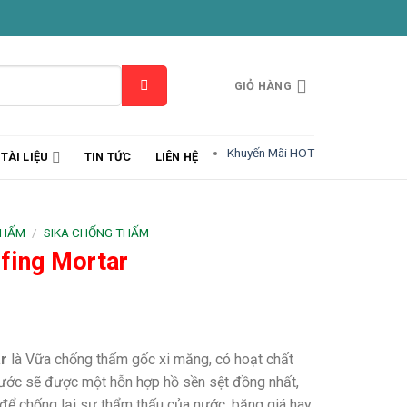
GIỎ HÀNG
Khuyến Mãi HOT
TÀI LIỆU
TIN TỨC
LIÊN HỆ
THẤM
/
SIKA CHỐNG THẤM
fing Mortar
r
là Vữa chống thấm gốc xi măng, có hoạt chất
nước sẽ được một hỗn hợp hồ sền sệt đồng nhất,
 để chống lại sự thẩm thấu của nước, băng giá hay