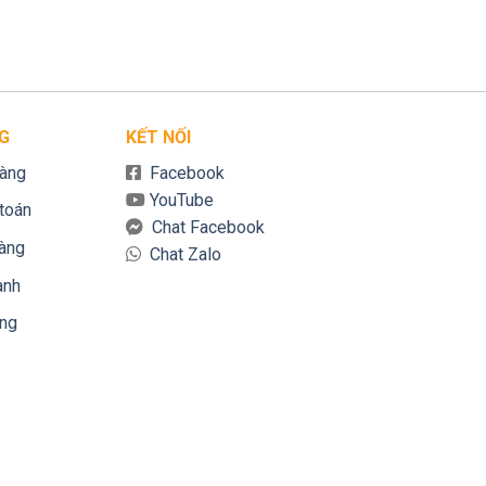
Giá: Liên hệ
Được xếp
hạng
5.00
5
sao
G
KẾT NỐI
àng
Facebook
YouTube
toán
Chat Facebook
hàng
Chat Zalo
ành
àng