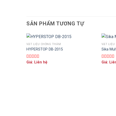
SẢN PHẨM TƯƠNG TỰ
VẬT LIỆU CHỐNG THẤM
VẬT LIỆU
THÊM VÀO GIỎ HÀNG
HYPERSTOP DB-2015
Sika Mul
Giá: Liên hệ
Giá: Liê
Được xếp
Được xế
hạng
5.00
5
hạng
5.0
sao
sao