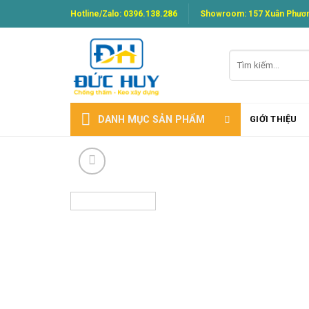
Skip
Hotline/Zalo:
0396.138.286
Showroom: 157 Xuân Phươn
to
content
Tìm
kiếm:
DANH MỤC SẢN PHẨM
GIỚI THIỆU