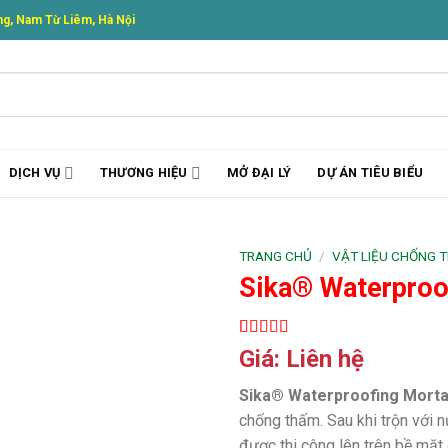
g, Nam Từ Liêm, Hà Nội
DỊCH VỤ
THƯƠNG HIỆU
MỞ ĐẠI LÝ
DỰ ÁN TIÊU BIỂU
TRANG CHỦ
/
VẬT LIỆU CHỐNG 
Sika® Waterproo
5.00
1
trên 5
Giá: Liên hệ
dựa trên
đánh giá
Sika® Waterproofing Morta
chống thấm. Sau khi trộn với 
được thi công lên trên bề mặt